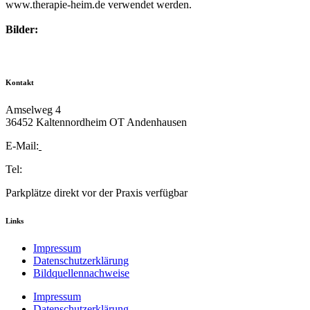
www.therapie-heim.de verwendet werden.
Bilder:
Bild von
Chen
auf
Pixabay
Bilder von
creativeart.photography
Kontakt
Amselweg 4
36452 Kaltennordheim OT Andenhausen
E-Mail:
info@therapie-heim.de
Tel:
0176/95676402
Parkplätze direkt vor der Praxis verfügbar
Links
Impressum
Datenschutzerklärung
Bildquellennachweise
Impressum
Datenschutzerklärung