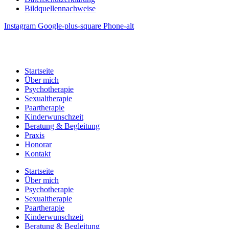
Bildquellennachweise
Instagram
Google-plus-square
Phone-alt
Copyright 2024 © Psychotherapie Theresa Heim umgesetzt von
Wunsch Website
Startseite
Über mich
Psychotherapie
Sexualtherapie
Paartherapie
Kinderwunschzeit
Beratung & Begleitung
Praxis
Honorar
Kontakt
Startseite
Über mich
Psychotherapie
Sexualtherapie
Paartherapie
Kinderwunschzeit
Beratung & Begleitung